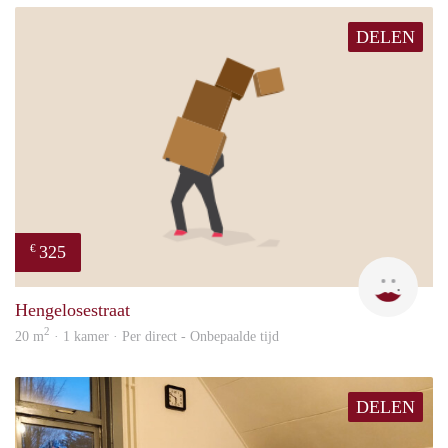
DELEN
325
€
W
Hengelosestraat
2
20 m
· 1 kamer · Per direct - Onbepaalde tijd
DELEN