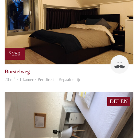
250
€
Jorrit
Borstelweg
2
20 m
· 1 kamer · Per direct - Bepaalde tijd
DELEN