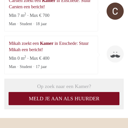
Carsten zoekt een
Kamer
in Enschede: Stuur
Ca
Carsten een bericht!
2
Min 7 m
· Max € 700
Man · Student ·
18 jaar
Mikah zoekt een
Kamer
in Enschede: Stuur
Mi
Mikah een bericht!
2
Min 0 m
· Max € 400
Man · Student ·
17 jaar
Op zoek naar een Kamer?
MELD JE AAN ALS HUURDER