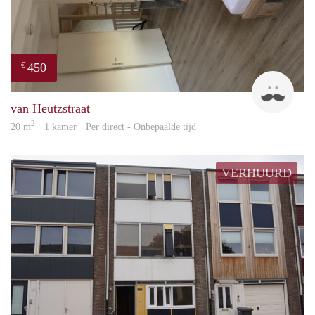
450
€
Tom
van Heutzstraat
2
20 m
· 1 kamer · Per direct - Onbepaalde tijd
VERHUURD