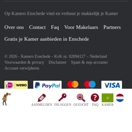
Op Kamers Enschede vind en verhuur je makkelijk je Kamer
Over ons
Contact
Faq
Voor Makelaars
Partners
Gratis je Kamer aanbieden in Enschede
© 2026 - Kamers Enschede - KvK nr. 02094127 –
Nederland
Voorwaarden & privacy
Disclaimer
Spam & nep-accounts
Account verwijderen
Je rekent gemakkelijk af met Paypal
Je rekent gemakkelijk af met M
Je rekent gemakkelij
Je re
+
AANMELDEN
INLOGGEN
GEZOCHT
FAQ
KAMER