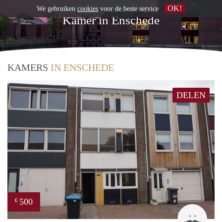
OK!
We gebruiken
cookies
voor de beste service
Kamer in Enschede
KAMERS
IN ENSCHEDE
DELEN
500
€
Up