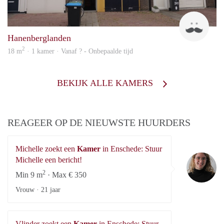
Up
Hanenberglanden
2
18 m
· 1 kamer · Vanaf ? - Onbepaalde tijd
BEKIJK ALLE KAMERS
REAGEER OP DE NIEUWSTE HUURDERS
Michelle zoekt een
Kamer
in Enschede: Stuur
Mi
Michelle een bericht!
2
Min 9 m
· Max € 350
Vrouw ·
21 jaar
Vlinder zoekt een
Kamer
in Enschede: Stuur