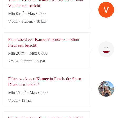
Vl
Vlinder een bericht!
2
Min 0 m
· Max € 500
Vrouw · Student ·
18 jaar
Fleur zoekt een
Kamer
in Enschede: Stuur
Fl
Fleur een bericht!
2
Min 20 m
· Max € 800
Vrouw · Starter ·
18 jaar
Dilara zoekt een
Kamer
in Enschede: Stuur
Di
Dilara een bericht!
2
Min 15 m
· Max € 900
Vrouw ·
19 jaar