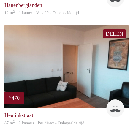
Hanenberglanden
2
12 m
· 1 kamer · Vanaf ? - Onbepaalde tijd
DELEN
470
€
Floy
Heutinkstraat
2
87 m
· 2 kamers · Per direct - Onbepaalde tijd