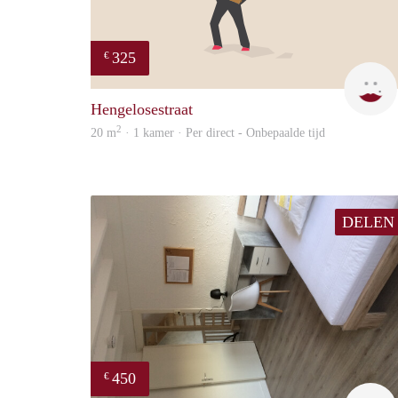
325
€
Hengelosestraat
2
20 m
· 1 kamer · Per direct - Onbepaalde tijd
DELEN
450
€