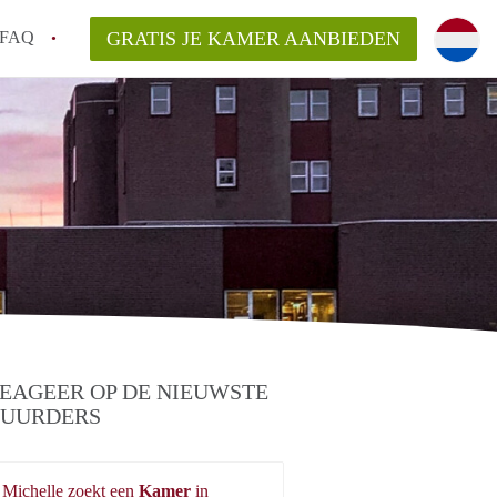
FAQ
GRATIS JE KAMER AANBIEDEN
ede!
an KamersEnschede?
laarsvergoeding/bemiddelingsvergoeding?
delijk voor de aangeboden Kamer / Kamers
EAGEER OP DE NIEUWSTE
UURDERS
Michelle zoekt een
Kamer
in