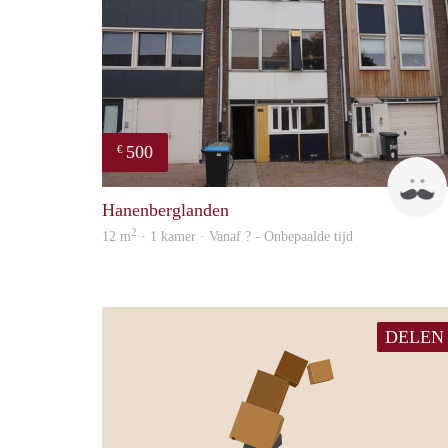
500
€
Hanenberglanden
2
12 m
· 1 kamer · Vanaf ? - Onbepaalde tijd
DELEN