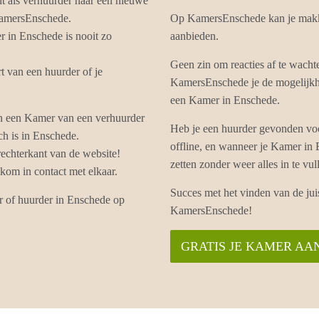
ht als verhuurder naar een nieuwe
KamersEnschede.
Op KamersEnschede kan je makk
 in Enschede is nooit zo
aanbieden.
Geen zin om reacties af te wach
 van een huurder of je
KamersEnschede je de mogelijkhe
een Kamer in Enschede.
n een Kamer van een verhuurder
Heb je een huurder gevonden vo
ch is in Enschede.
offline, en wanneer je Kamer in
echterkant van de website!
zetten zonder weer alles in te 
om in contact met elkaar.
Succes met het vinden van de ju
r of huurder in Enschede op
KamersEnschede!
GRATIS JE KAMER AA