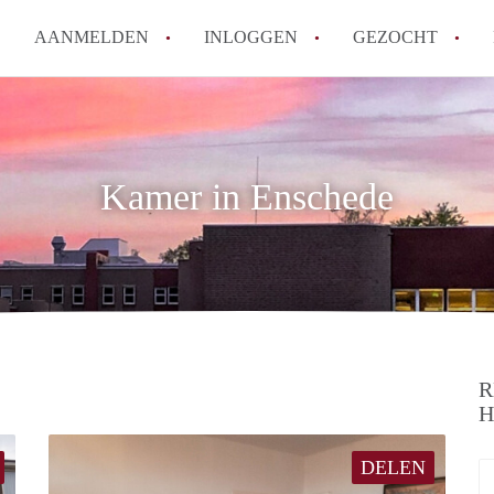
AANMELDEN
INLOGGEN
GEZOCHT
How to translate KamersEnsch
Wat is KamersEnschede?
Wat is de privacyverklaring v
Kamer in Enschede
Berekent KamersEnschede make
Is KamersEnschede verantwoor
in Enschede?
Alle veelgestelde vragen
R
H
DELEN