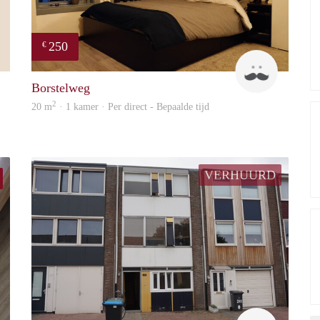
250
€
W
Jorrit
Borstelweg
2
20 m
· 1 kamer · Per direct - Bepaalde tijd
VERHUURD
Tom
Up