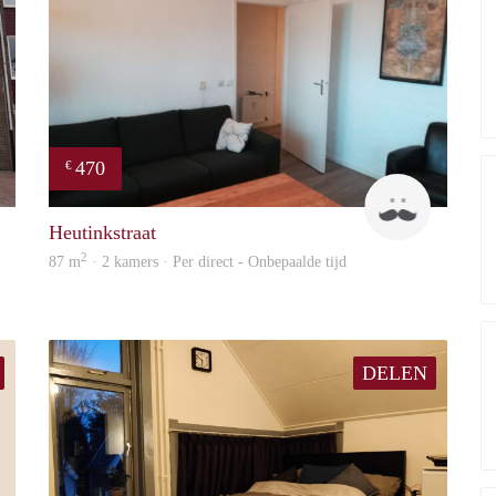
470
€
Up
Floyd
Heutinkstraat
2
87 m
· 2 kamers · Per direct - Onbepaalde tijd
DELEN