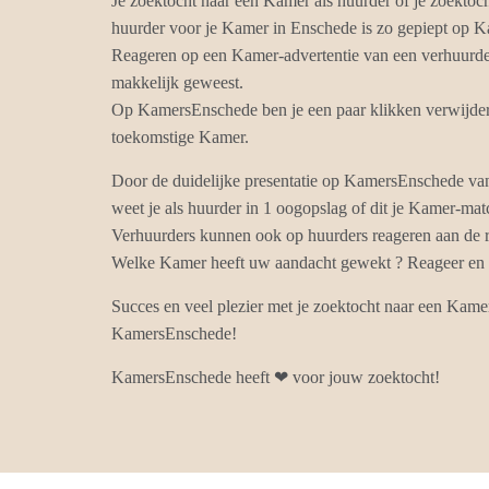
Je zoektocht naar een Kamer als huurder of je zoektoc
huurder voor je Kamer in Enschede is zo gepiept op 
Reageren op een Kamer-advertentie van een verhuurder
makkelijk geweest.
Op KamersEnschede ben je een paar klikken verwijdert
toekomstige Kamer.
Door de duidelijke presentatie op KamersEnschede va
weet je als huurder in 1 oogopslag of dit je Kamer-mat
Verhuurders kunnen ook op huurders reageren aan de r
Welke Kamer heeft uw aandacht gewekt ? Reageer en k
Succes en veel plezier met je zoektocht naar een Kame
KamersEnschede!
KamersEnschede heeft ❤ voor jouw zoektocht!