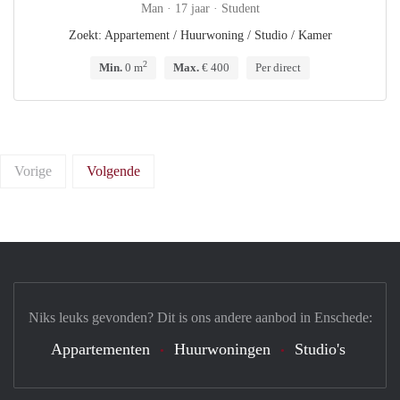
Man · 17 jaar · Student
Zoekt: Appartement / Huurwoning / Studio / Kamer
2
Min.
0 m
Max.
€ 400
Per direct
Vorige
Volgende
Niks leuks gevonden? Dit is ons andere aanbod in Enschede:
Appartementen
Huurwoningen
Studio's