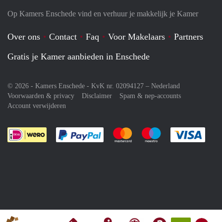
Op Kamers Enschede vind en verhuur je makkelijk je Kamer
Over ons
Contact
Faq
Voor Makelaars
Partners
Gratis je Kamer aanbieden in Enschede
© 2026 - Kamers Enschede - KvK nr. 02094127 –
Nederland
Voorwaarden & privacy
Disclaimer
Spam & nep-accounts
Account verwijderen
Je rekent gemakkelijk af met Paypal
Je rekent gemakkelijk af met M
Je rekent gemakkelij
Je re