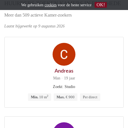
HUURDERS ZOEKEN KAMERS IN ENSCHEDE
OK!
We gebruiken
cookies
voor de beste service
Meer dan 509 actieve Kamer-zoekers
Laatst bijgewerkt op 9 augustus 2026
Andreas
Man · 19 jaar
Zoekt: Studio
2
Min.
10 m
Max.
€ 900
Per direct