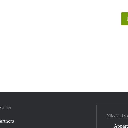
 Kamer
Niks leuks 
artners
Appar