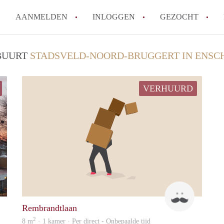
AANMELDEN
INLOGGEN
GEZOCHT
How to translate KamersEnsch
 BUURT
STADSVELD-NOORD-BRUGGERT IN ENSC
Wat is KamersEnschede?
Wat is de privacyverklaring v
VERHUURD
Berekent KamersEnschede make
Is KamersEnschede verantwoor
in Enschede?
Alle veelgestelde vragen
Huize
Mats
Rembrandtlaan
2
8 m
· 1 kamer · Per direct - Onbepaalde tijd