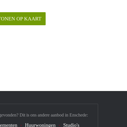
TONEN OP KAART
gevonden? Dit is ons andere aanbod in Enschede:
tementen
Huurwoningen
Studio's