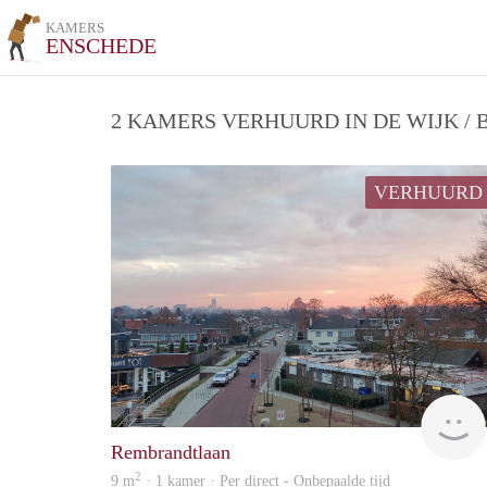
KAMERS
ENSCHEDE
2 KAMERS VERHUURD IN DE WIJK /
VERHUURD
Rembrandtlaan
2
9 m
· 1 kamer · Per direct - Onbepaalde tijd