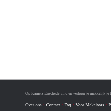
Op Kamers Enschede vind en verhuur je makkelijk je
Over ons
Contact
Faq
Voor Makelaars
P