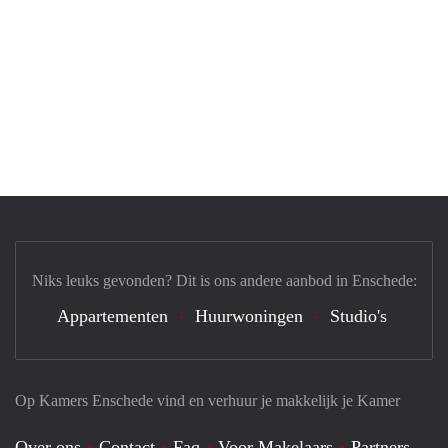
Niks leuks gevonden? Dit is ons andere aanbod in Enschede:
Appartementen
Huurwoningen
Studio's
Op Kamers Enschede vind en verhuur je makkelijk je Kamer
Over ons
Contact
Faq
Voor Makelaars
Partners