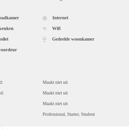
 badkamer
Internet
 keuken
Wifi
oilet
Gedeelde woonkamer
voordeur
d:
Maakt niet uit
d:
Maakt niet uit
Maakt niet uit
Professional
Starter
Student