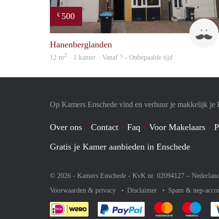
500
€
Hanenberglanden
2
12 m
· 1 kamer · Vanaf ? - Onbepaalde tijd
Op Kamers Enschede vind en verhuur je makkelijk je
Over ons
Contact
Faq
Voor Makelaars
P
Gratis je Kamer aanbieden in Enschede
© 2026 - Kamers Enschede - KvK nr. 02094127 –
Nederlan
Voorwaarden & privacy
Disclaimer
Spam & nep-acco
Je rekent gemakkelijk af 
Je rekent gemak
Je rek