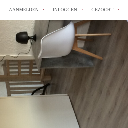
AANMELDEN
INLOGGEN
GEZOCHT
How to translate KamersEnsch
Wat is KamersEnschede?
Wat is de privacyverklaring v
Berekent KamersEnschede make
Is KamersEnschede verantwoor
in Enschede?
Alle veelgestelde vragen