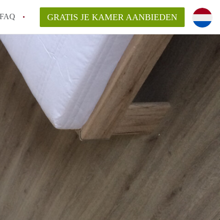
FAQ
GRATIS JE KAMER AANBIEDEN
ede!
an KamersEnschede?
laarsvergoeding/bemiddelingsvergoeding?
delijk voor de aangeboden Kamer / Kamers