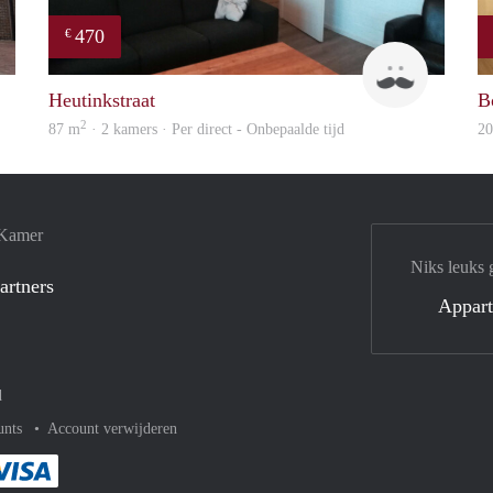
470
€
Up
Floyd
Heutinkstraat
B
2
87 m
· 2 kamers · Per direct - Onbepaalde tijd
2
 Kamer
Niks leuks 
artners
Appar
d
unts
Account verwijderen
met Paypal
kelijk af met Mastercard
ent gemakkelijk af met Meastro
Je rekent gemakkelijk af met Visa