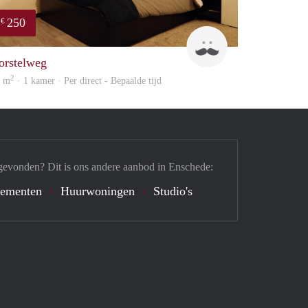
250
€
Jorrit
orstelweg
2
0 m
· 1 kamer · Per direct - Bepaalde tijd
gevonden? Dit is ons andere aanbod in Enschede:
tementen
Huurwoningen
Studio's