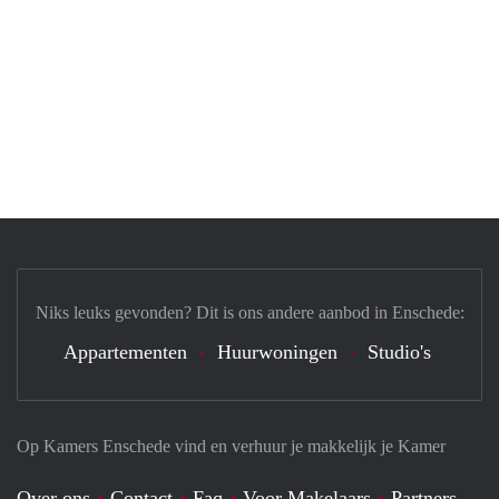
Niks leuks gevonden? Dit is ons andere aanbod in Enschede:
Appartementen
Huurwoningen
Studio's
Op Kamers Enschede vind en verhuur je makkelijk je Kamer
Over ons
Contact
Faq
Voor Makelaars
Partners