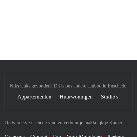
Niks leuks gevonden? Dit is ons andere aanbod in Enschede:
Appartementen
Huurwoningen
Studio's
Op Kamers Enschede vind en verhuur je makkelijk je Kamer
Over ons
Contact
Faq
Voor Makelaars
Partners