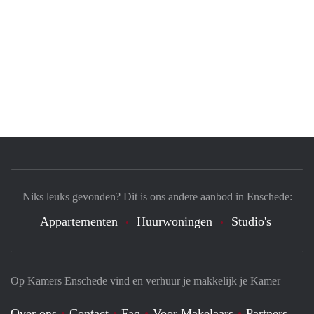
Niks leuks gevonden? Dit is ons andere aanbod in Enschede:
Appartementen
Huurwoningen
Studio's
Op Kamers Enschede vind en verhuur je makkelijk je Kamer
Over ons
Contact
Faq
Voor Makelaars
Partners