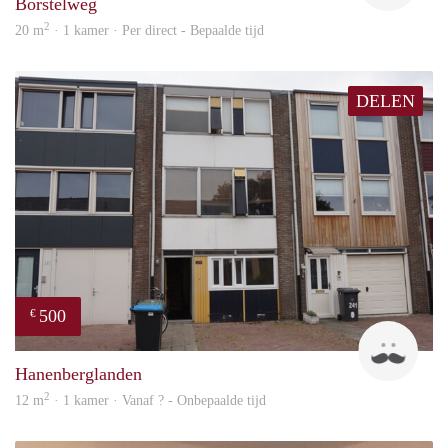
Borstelweg
2
20 m
· 1 kamer · Per direct - Bepaalde tijd
DELEN
500
€
Up
Hanenberglanden
2
12 m
· 1 kamer · Vanaf ? - Onbepaalde tijd