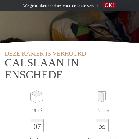
OK!
We gebruiken
cookies
voor de beste service
DEZE KAMER IS VERHUURD
CALSLAAN IN
ENSCHEDE
2
16 m
1 kamer
∞
07