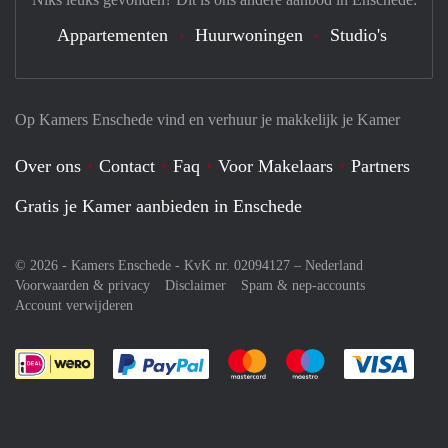
Appartementen
Huurwoningen
Studio's
Op Kamers Enschede vind en verhuur je makkelijk je Kamer
Over ons
Contact
Faq
Voor Makelaars
Partners
Gratis je Kamer aanbieden in Enschede
© 2026 - Kamers Enschede - KvK nr. 02094127 –
Nederland
Voorwaarden & privacy
Disclaimer
Spam & nep-accounts
Account verwijderen
Je rekent gemakkelijk af met Paypal
Je rekent gemakkelijk af met M
Je rekent gemakkelij
Je re