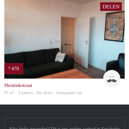
DELEN
470
€
Floy
Heutinkstraat
2
87 m
· 2 kamers · Per direct - Onbepaalde tijd
Niks leuks gevonden? Dit is ons andere aanbod in Enschede: