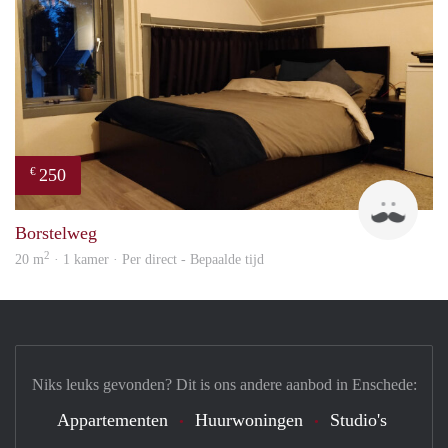
250
€
Jorrit
Borstelweg
2
20 m
· 1 kamer · Per direct - Bepaalde tijd
Niks leuks gevonden? Dit is ons andere aanbod in Enschede:
Appartementen
Huurwoningen
Studio's