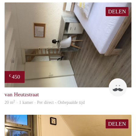
DELEN
450
€
Tom
van Heutzstraat
2
20 m
· 1 kamer · Per direct - Onbepaalde tijd
DELEN