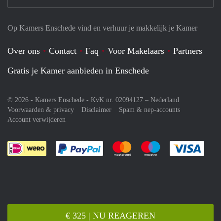
Op Kamers Enschede vind en verhuur je makkelijk je Kamer
Over ons
Contact
Faq
Voor Makelaars
Partners
Gratis je Kamer aanbieden in Enschede
© 2026 - Kamers Enschede - KvK nr. 02094127 –
Nederland
Voorwaarden & privacy
Disclaimer
Spam & nep-accounts
Account verwijderen
Je rekent gemakkelijk af met Paypal
Je rekent gemakkelijk af met M
Je rekent gemakkelij
Je re
€ 325 | NU REAGEREN