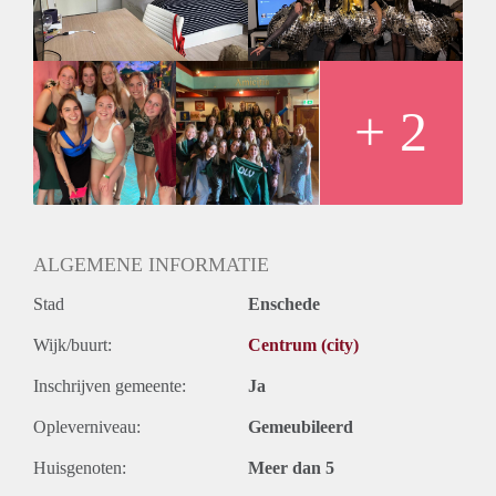
meiden huis te wonen. Niets is verplicht maar als je opzoek
bent naar een actief huisje dan kan dat ook! Zie jij je hier al
wonen? Stuur dan gerust een berichtje over jezelf!
Liefs de meiden van OLV ✨
+ 2
ALGEMENE INFORMATIE
Stad
Enschede
Wijk/buurt:
Centrum (city)
Inschrijven gemeente:
Ja
Opleverniveau:
Gemeubileerd
Huisgenoten:
Meer dan 5