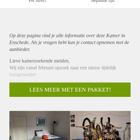
Per direct
Bepaalde tijd
Op deze pagina vind je alle informatie over deze Kamer in
Enschede. Als je vragen hebt kun je contact opnemen met de
aanbieder.
Lieve kamerzoekende meiden,
Wij zijn vanaf februari opzoek naar een nieuw tijdelijk
huisgenootje!
We hebben elke maandag huisavond. Tijdens deze avond
gaan we altijd gezellig samen boodschappen doen en koken
LEES MEER MET EEN PAKKET!
we de lekkerste gerechten.
Onze deuren staan altijd voor elkaar open, maar eigenlijk
chillen we altijd samen in de woonkamer :)
Verder hebben we jaarlijks; een date diner, een huisweekend,
leuke borrels en houden we geregeld een gezellige cocktail
avond.
We zoeken een onderhuurster die het leuk vind om een