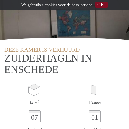
OK!
We gebruiken
cookies
voor de beste service
DEZE KAMER IS VERHUURD
ZUIDERHAGEN IN
ENSCHEDE
2
14 m
1 kamer
07
01