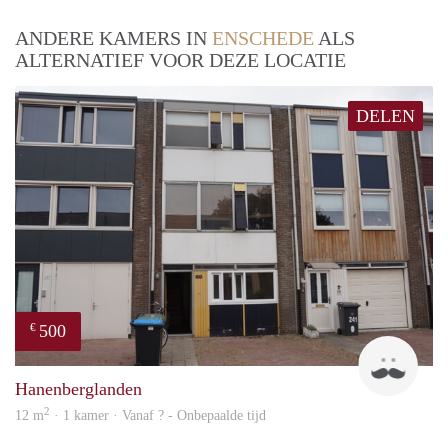
ANDERE KAMERS IN
ENSCHEDE
ALS
ALTERNATIEF VOOR DEZE LOCATIE
DELEN
500
€
Up
Hanenberglanden
2
12 m
· 1 kamer · Vanaf ? - Onbepaalde tijd