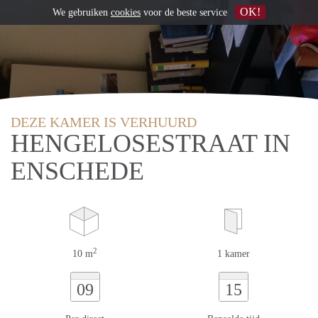
OK!
We gebruiken
cookies
voor de beste service
DEZE KAMER IS VERHUURD
HENGELOSESTRAAT IN
ENSCHEDE
2
10 m
1 kamer
09
15