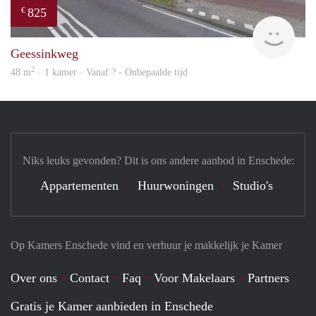
825
€
rent
Geessinkweg
2
48 m
· 1 kamer · Vanaf ? - Onbepaalde tijd
Niks leuks gevonden? Dit is ons andere aanbod in Enschede:
Appartementen
Huurwoningen
Studio's
Op Kamers Enschede vind en verhuur je makkelijk je Kamer
Over ons
Contact
Faq
Voor Makelaars
Partners
Gratis je Kamer aanbieden in Enschede