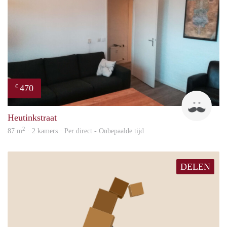
470
€
Floy
Heutinkstraat
2
87 m
· 2 kamers · Per direct - Onbepaalde tijd
DELEN