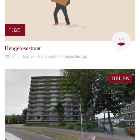
325
€
W
Hengelosestraat
2
20 m
· 1 kamer · Per direct - Onbepaalde tijd
DELEN