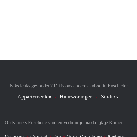
Niks leuks gevonden? Dit is ons andere aanbod in Enschede:
Appartementen
Huurwoningen
Studio's
Op Kamers Enschede vind en verhuur je makkelijk je Kamer
Over ons
Contact
Faq
Voor Makelaars
Partners