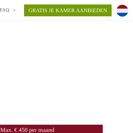
FAQ
GRATIS JE KAMER AANBIEDEN
ede!
an KamersEnschede?
laarsvergoeding/bemiddelingsvergoeding?
delijk voor de aangeboden Kamer / Kamers
Max. € 450 per maand