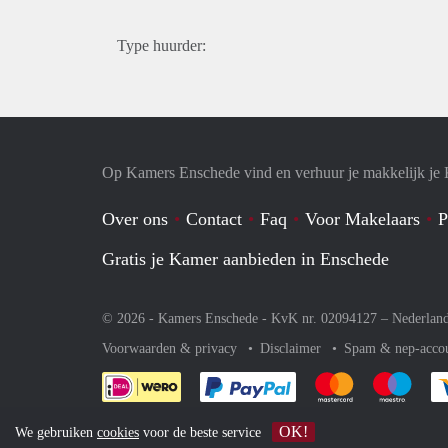
Type huurder:
Op Kamers Enschede vind en verhuur je makkelijk je
Over ons
Contact
Faq
Voor Makelaars
P
Gratis je Kamer aanbieden in Enschede
© 2026 - Kamers Enschede - KvK nr. 02094127 –
Nederlan
Voorwaarden & privacy
Disclaimer
Spam & nep-acco
Je rekent gemakkelijk af 
Je rekent gemak
Je rek
OK!
We gebruiken
cookies
voor de beste service