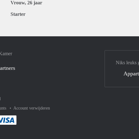
Vrouw, 26 jaar
Starter
 Kamer
Niks leuks 
artners
Appar
d
unts
Account verwijderen
met Paypal
kelijk af met Mastercard
ent gemakkelijk af met Meastro
Je rekent gemakkelijk af met Visa