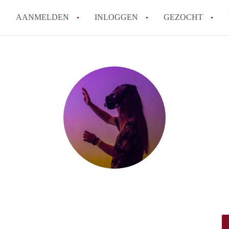
AANMELDEN
INLOGGEN
GEZOCHT
How to translate KamersEnsch
Wat is KamersEnschede?
Wat is de privacyverklaring v
Berekent KamersEnschede make
Is KamersEnschede verantwoor
in Enschede?
Alle veelgestelde vragen