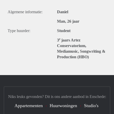
Algemene informatie:
Daniel
Man, 26 jaar
Type huurder:
Student
e
3
jaars Artez
Conservatorium,
Mediamusic, Songwriting &
Production (HBO)
Niks leuks gevonden? Dit is ons andere aanbod in Enschede:
Appartementen
Huurwoningen
Studio's