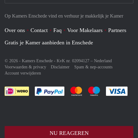
Op Kamers Enschede vind en verhuur je makkelijk je Kamer
Over ons
Contact
Faq
Voor Makelaars
Partners
Gratis je Kamer aanbieden in Enschede
© 2026 - Kamers Enschede - KvK nr. 02094127 –
Nederland
Voorwaarden & privacy
Disclaimer
Spam & nep-accounts
Account verwijderen
Je rekent gemakkelijk af met Paypal
Je rekent gemakkelijk af met M
Je rekent gemakkelij
Je re
NU REAGEREN