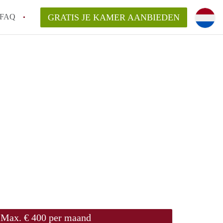
FAQ
GRATIS JE KAMER AANBIEDEN
ede!
an KamersEnschede?
laarsvergoeding/bemiddelingsvergoeding?
delijk voor de aangeboden Kamer / Kamers
Max. € 400 per maand