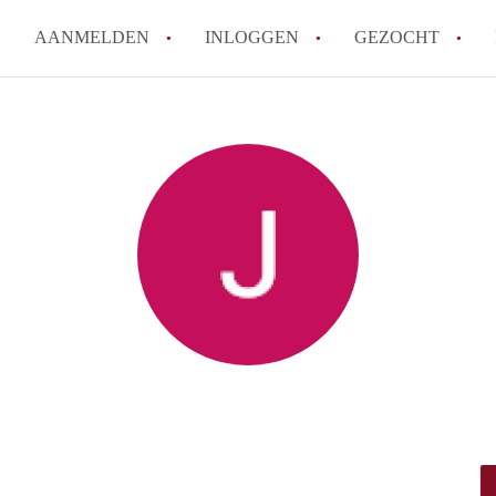
AANMELDEN
INLOGGEN
GEZOCHT
How to translate KamersEnsch
Wat is KamersEnschede?
Wat is de privacyverklaring v
Berekent KamersEnschede make
Is KamersEnschede verantwoor
in Enschede?
Alle veelgestelde vragen