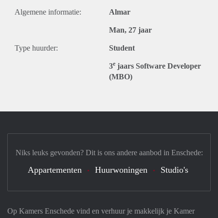
Algemene informatie:
Almar
Man, 27 jaar
Type huurder:
Student
e
3
jaars Software Developer
(MBO)
Niks leuks gevonden? Dit is ons andere aanbod in Enschede:
Appartementen
Huurwoningen
Studio's
Op Kamers Enschede vind en verhuur je makkelijk je Kamer