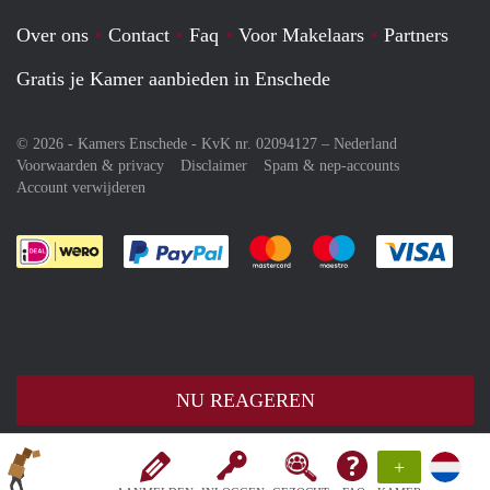
Over ons
Contact
Faq
Voor Makelaars
Partners
Gratis je Kamer aanbieden in Enschede
© 2026 - Kamers Enschede - KvK nr. 02094127 –
Nederland
Voorwaarden & privacy
Disclaimer
Spam & nep-accounts
Account verwijderen
Je rekent gemakkelijk af met Paypal
Je rekent gemakkelijk af met M
Je rekent gemakkelij
Je re
NU REAGEREN
+