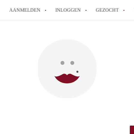
AANMELDEN
INLOGGEN
GEZOCHT
How to translate KamersEnsch
Wat is KamersEnschede?
Wat is de privacyverklaring v
Berekent KamersEnschede make
Is KamersEnschede verantwoor
in Enschede?
Alle veelgestelde vragen