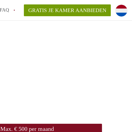
FAQ
GRATIS JE KAMER AANBIEDEN
ede!
an KamersEnschede?
laarsvergoeding/bemiddelingsvergoeding?
delijk voor de aangeboden Kamer / Kamers
Max. € 500 per maand