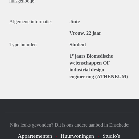
huisgenootje!
Algemene informatie:
Jinte
Vrouw, 22 jaar
Type huurder:
Student
e
1
jaars Biomedische
wetenschappen OF
industrial design
engineering (ATHENEUM)
Niks leuks gevonden? Dit is ons andere aanbod in Enschede:
Appartementen
Huurwoningen
Studio's