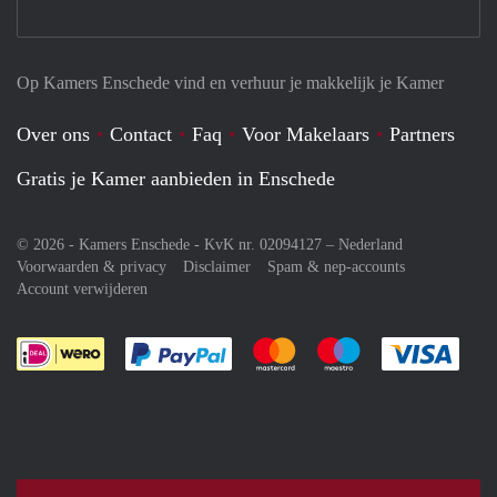
Op Kamers Enschede vind en verhuur je makkelijk je Kamer
Over ons
Contact
Faq
Voor Makelaars
Partners
Gratis je Kamer aanbieden in Enschede
© 2026 - Kamers Enschede - KvK nr. 02094127 –
Nederland
Voorwaarden & privacy
Disclaimer
Spam & nep-accounts
Account verwijderen
Je rekent gemakkelijk af met Paypal
Je rekent gemakkelijk af met M
Je rekent gemakkelij
Je re