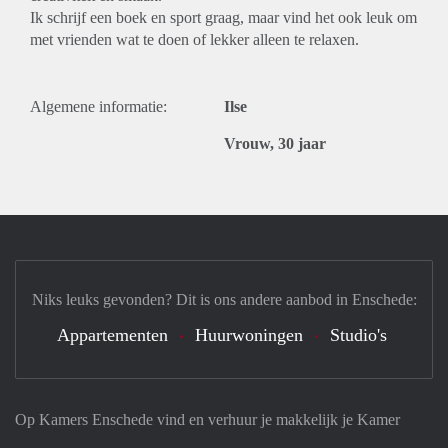
Ik schrijf een boek en sport graag, maar vind het ook leuk om
met vrienden wat te doen of lekker alleen te relaxen.
Algemene informatie:
Ilse
Vrouw, 30 jaar
Niks leuks gevonden? Dit is ons andere aanbod in Enschede:
Appartementen
Huurwoningen
Studio's
Op Kamers Enschede vind en verhuur je makkelijk je Kamer