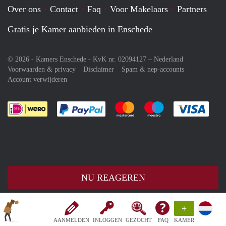
Over ons
Contact
Faq
Voor Makelaars
Partners
Gratis je Kamer aanbieden in Enschede
© 2026 - Kamers Enschede - KvK nr. 02094127 –
Nederland
Voorwaarden & privacy
Disclaimer
Spam & nep-accounts
Account verwijderen
Je rekent gemakkelijk af met Paypal
Je rekent gemakkelijk af met M
Je rekent gemakkelij
Je re
NU REAGEREN
+
AANMELDEN
INLOGGEN
GEZOCHT
FAQ
KAMER