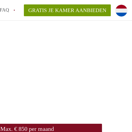
FAQ
GRATIS JE KAMER AANBIEDEN
ede!
an KamersEnschede?
laarsvergoeding/bemiddelingsvergoeding?
delijk voor de aangeboden Kamer / Kamers
Max. € 850 per maand