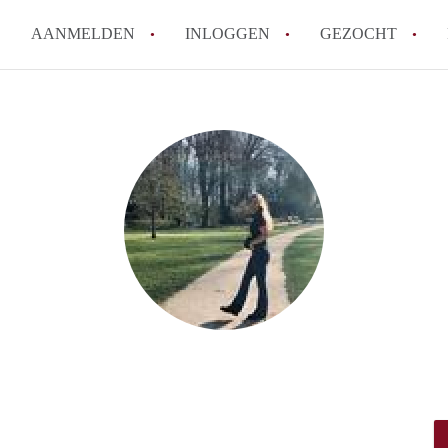
AANMELDEN
INLOGGEN
GEZOCHT
How to translate KamersEnsch
Wat is KamersEnschede?
Wat is de privacyverklaring v
Berekent KamersEnschede make
Is KamersEnschede verantwoor
in Enschede?
Alle veelgestelde vragen