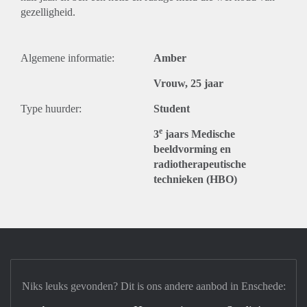
gezelligheid.
Algemene informatie:
Amber
Vrouw, 25 jaar
Type huurder:
Student
e
3
jaars Medische
beeldvorming en
radiotherapeutische
technieken (HBO)
Niks leuks gevonden? Dit is ons andere aanbod in Enschede: