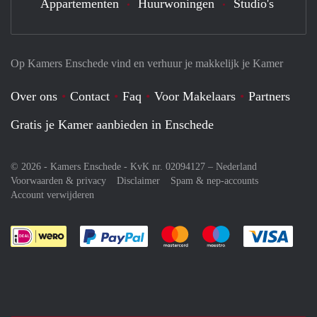
Appartementen
Huurwoningen
Studio's
Op Kamers Enschede vind en verhuur je makkelijk je Kamer
Over ons
Contact
Faq
Voor Makelaars
Partners
Gratis je Kamer aanbieden in Enschede
© 2026 - Kamers Enschede - KvK nr. 02094127 –
Nederland
Voorwaarden & privacy
Disclaimer
Spam & nep-accounts
Account verwijderen
Je rekent gemakkelijk af met Paypal
Je rekent gemakkelijk af met M
Je rekent gemakkelij
Je re