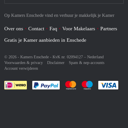
Op Kamers Enschede vind en verhuur je makkelijk je Kamer
Over ons
Contact
Faq
Voor Makelaars
Partners
Gratis je Kamer aanbieden in Enschede
© 2026 - Kamers Enschede - KvK nr. 02094127 –
Nederland
Voorwaarden & privacy
Disclaimer
Spam & nep-accounts
Account verwijderen
Je rekent gemakkelijk af met Paypal
Je rekent gemakkelijk af met M
Je rekent gemakkelij
Je re