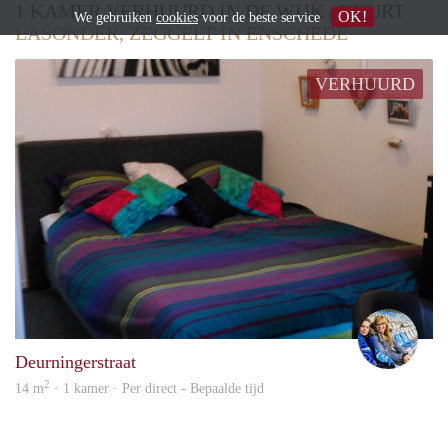
1 KAMER VERHUURD IN DE WIJK / BUURT
OK!
We gebruiken
cookies
voor de beste service
LASONDER, ZEGGELT IN ENSCHEDE
VERHUURD
Maar
Deurningerstraat
2
14 m
· 1 kamer · Per direct - Bepaalde tijd