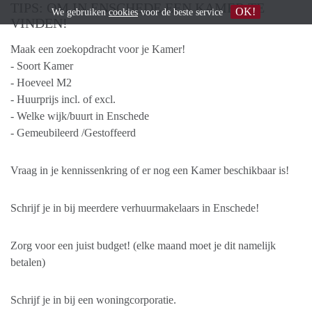
TIPS: OM IN ENSCHEDE EEN KAMER TE
OK!
We gebruiken
cookies
voor de beste service
VINDEN!
Maak een zoekopdracht voor je Kamer!
- Soort Kamer
- Hoeveel M2
- Huurprijs incl. of excl.
- Welke wijk/buurt in Enschede
- Gemeubileerd /Gestoffeerd
Vraag in je kennissenkring of er nog een Kamer beschikbaar is!
Schrijf je in bij meerdere verhuurmakelaars in Enschede!
Zorg voor een juist budget! (elke maand moet je dit namelijk
betalen)
Schrijf je in bij een woningcorporatie.