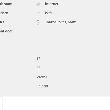
athroom
Internet
tchen
Wifi
let
Shared living room
ont door
17
23
Vrouw
Student