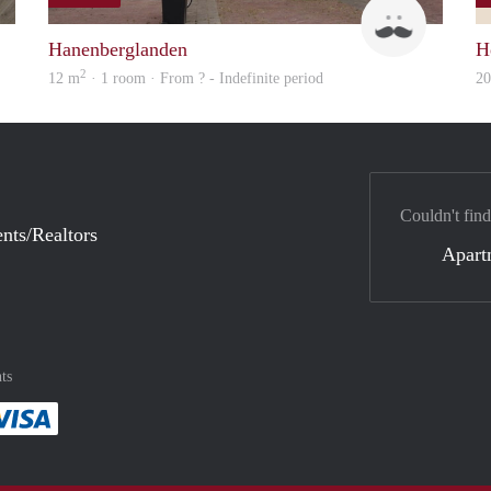
Tom
Up
Hanenberglanden
H
2
12 m
· 1 room · From ? - Indefinite period
2
Couldn't find
nts/Realtors
Apart
ts
method
 :payment method
asily with :payment method
Pay easily with :payment method