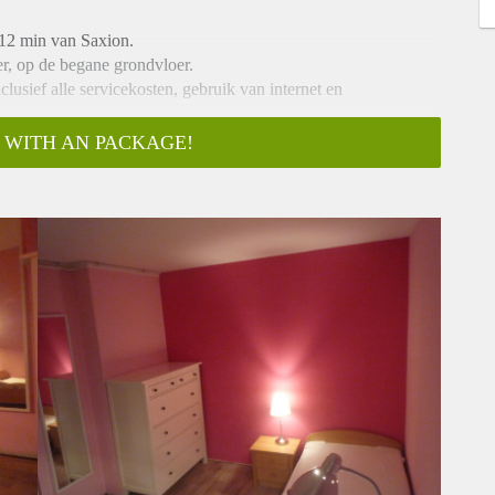
 12 min van Saxion.
r, op de begane grondvloer.
sief alle servicekosten, gebruik van internet en
ers en 2 toiletten.
 WITH AN PACKAGE!
 een eigen wastafel.
machine, complete keuken, nieuw gerenoveerde douchen (2)
g etc.
ak van alle gezamenlijke ruimten.