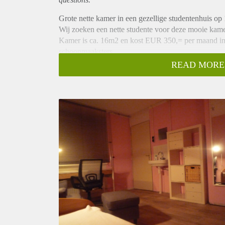
Grote nette kamer in een gezellige studentenhuis op
Wij zoeken een nette studente voor deze mooie kame
Kamer is ca. 16m2 en kost EUR 350,= per maand inclu
schoonmaaksters.
Het is een gezellige studentenhuis met 2 nette badkam
READ MORE
Afstand tot Saxion is ca. 12min met de fiets.
In dit huis wonen alleen Saxion en UT studenten.
Kamer is geheel voorzien van vloerlaminaat én heeft
Verder hebben wij: TV, internet 100Mb/100Mb, was
en toiletten (2), overkapte en afgesloten fietsenstallin
Parkeren voor de deur is gratis.
Verhuurder zorg om de 2 weken voor grote schoonma
Bij vragen of interesse graag even contact opnemen.