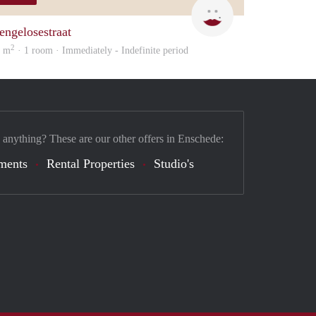
W
engelosestraat
2
0 m
· 1 room · Immediately - Indefinite period
 anything? These are our other offers in Enschede:
ments
Rental Properties
Studio's