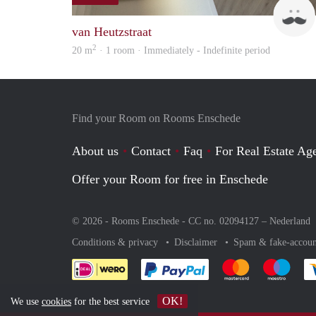
van Heutzstraat
2
20 m
· 1 room · Immediately - Indefinite period
Find your Room on Rooms Enschede
About us
Contact
Faq
For Real Estate Age
Offer your Room for free in Enschede
© 2026 - Rooms Enschede - CC no. 02094127 –
Nederland
Conditions & privacy
Disclaimer
Spam & fake-accoun
Pay easily with :payment 
Pay easily with
Pay e
OK!
We use
cookies
for the best service