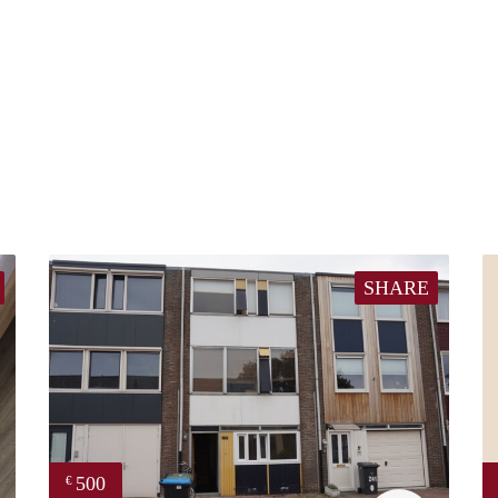
SHARE
500
€