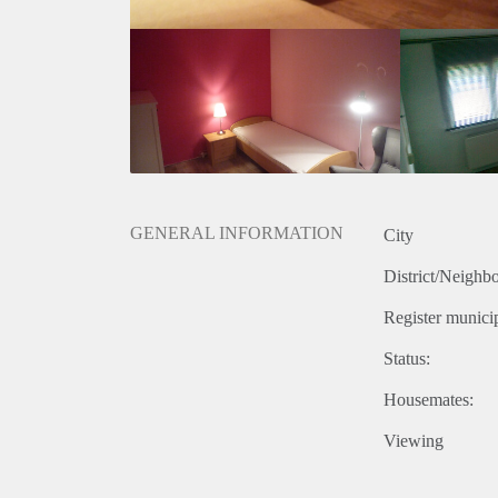
GENERAL INFORMATION
City
District/Neighb
Register municip
Status:
Housemates:
Viewing