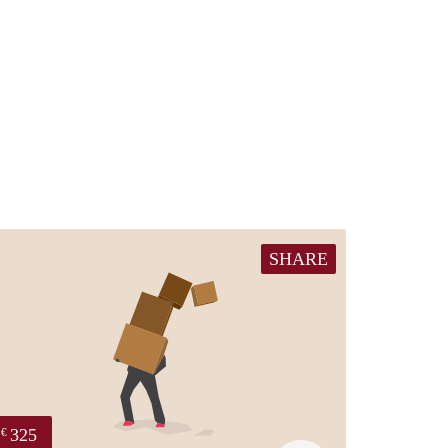
SHARE
325
€