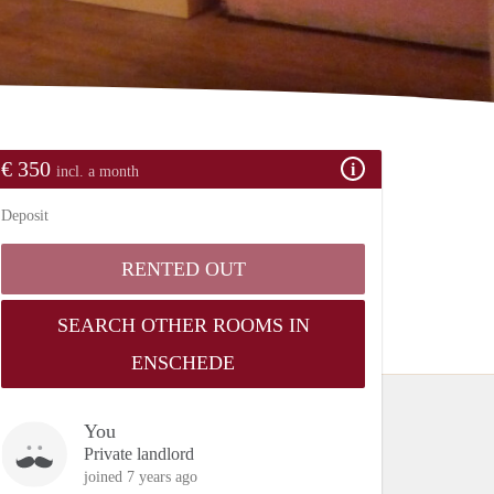
€ 350
incl. a month
Deposit
RENTED OUT
SEARCH OTHER ROOMS IN
ENSCHEDE
You
Private landlord
joined 7 years ago