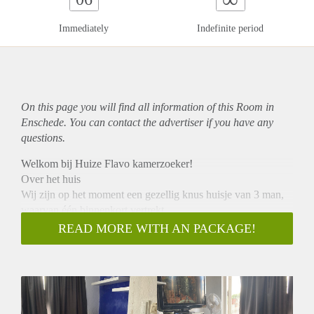
Immediately
Indefinite period
On this page you will find all information of this Room in
Enschede. You can contact the advertiser if you have any
questions.
Welkom bij Huize Flavo kamerzoeker!
Over het huis
Wij zijn op het moment een gezellig knus huisje van 3 man,
waarvan één binnenkort vertrekt.
Daarom zijn wij ook op zoek naar een nieuwe huisgenoot.
READ MORE WITH AN PACKAGE!
Je zal het huis delen met twee studenten:
- Dennis(23), Technische Natuurkunde aan het Saxion
- Duc-Tuan(25), HBO-ICT aan het Saxion
Het huis is circa 20 min. fietsen verwijderd van de UT en 10
min. van het Saxion/treinstation.