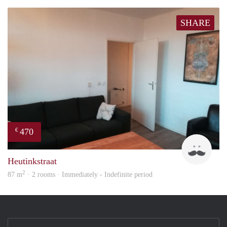
SHARE
470
€
Floy
Heutinkstraat
2
87 m
· 2 rooms · Immediately - Indefinite period