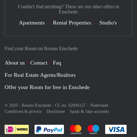
Couldn't find anything? These are our other offers in
Enschede:
Apartments
Rental Properties
Studio's
Find your Room on Rooms Enschede
About us
Contact
Faq
For Real Estate Agents/Realtors
Offer your Room for free in Enschede
© 2026 - Rooms Enschede - CC no. 02094127 –
Nederland
Conditions & privacy
Disclaimer
Spam & fake-accounts
Pay easily with :payment method
Pay easily with :payment meth
Pay easily with :pay
Pay e