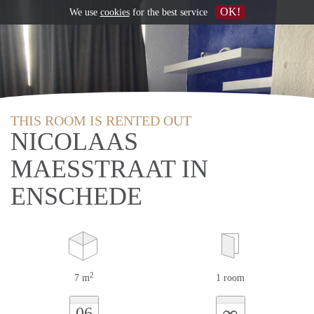
OK!
We use
cookies
for the best service
THIS ROOM IS RENTED OUT
NICOLAAS
MAESSTRAAT IN
ENSCHEDE
2
7 m
1 room
∞
06