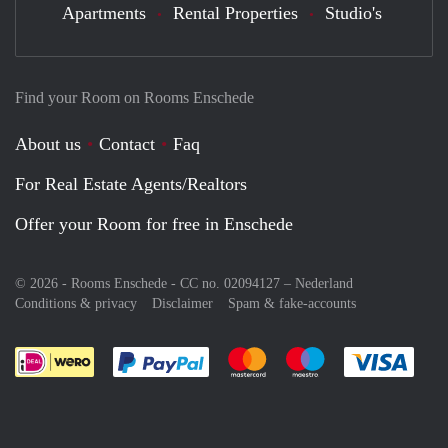
Apartments
Rental Properties
Studio's
Find your Room on Rooms Enschede
About us
Contact
Faq
For Real Estate Agents/Realtors
Offer your Room for free in Enschede
© 2026 - Rooms Enschede - CC no. 02094127 –
Nederland
Conditions & privacy
Disclaimer
Spam & fake-accounts
Pay easily with :payment method
Pay easily with :payment meth
Pay easily with :pay
Pay e