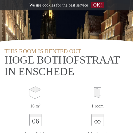
OK!
We use
cookies
for the best service
THIS ROOM IS RENTED OUT
HOGE BOTHOFSTRAAT
IN ENSCHEDE
2
16 m
1 room
∞
06