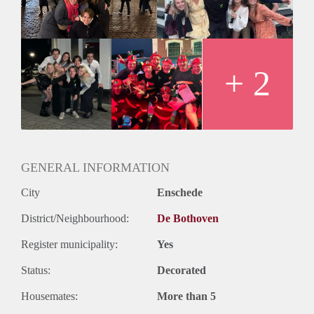
Naast de vele feestjes moet er ook gestudeerd worden, hier
zal dan ook altijd de ruimte voor zijn.
Lijkt dit je wat? Stuur ons dan vooral een berichtje!
Dutch speaking only
+ 2
GENERAL INFORMATION
City
Enschede
District/Neighbourhood:
De Bothoven
Register municipality:
Yes
Status:
Decorated
Housemates:
More than 5