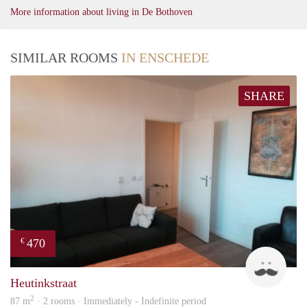
More information about living in De Bothoven
SIMILAR ROOMS
IN ENSCHEDE
SHARE
470
€
Floy
Heutinkstraat
2
87 m
· 2 rooms · Immediately - Indefinite period