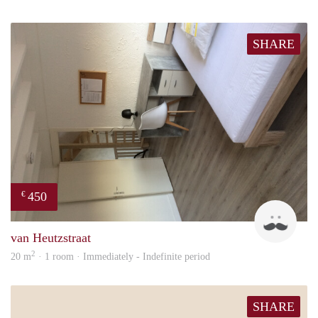
SHARE
450
€
Tom
van Heutzstraat
2
20 m
· 1 room · Immediately - Indefinite period
SHARE